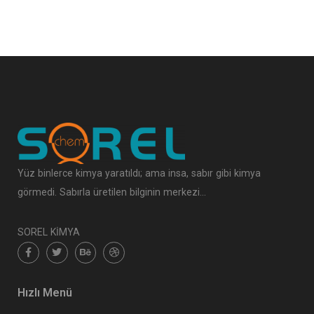
Yüz binlerce kimya yaratıldı; ama insa, sabır gibi kimya
görmedi. Sabırla üretilen bilginin merkezi…
SOREL KİMYA
Hızlı Menü