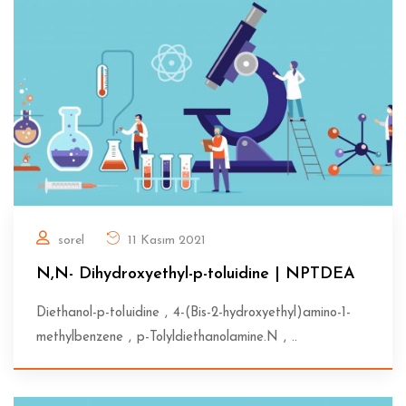
sorel
11 Kasım 2021
N,N- Dihydroxyethyl-p-toluidine | NPTDEA
Diethanol-p-toluidine , 4-(Bis-2-hydroxyethyl)amino-1-
methylbenzene , p-Tolyldiethanolamine.N , ..