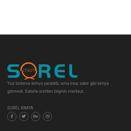
Yüz binlerce kimya yaratıldı; ama insa, sabır gibi kimya
görmedi. Sabırla üretilen bilginin merkezi…
SOREL KİMYA