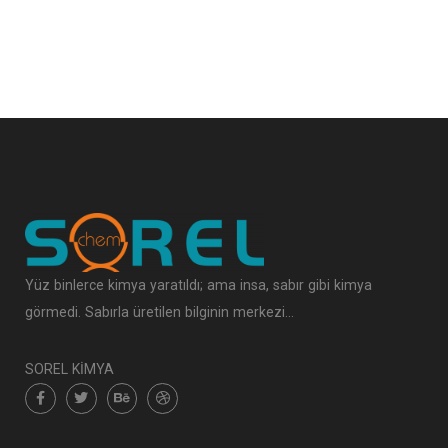
Yüz binlerce kimya yaratıldı; ama insa, sabır gibi kimya
görmedi. Sabırla üretilen bilginin merkezi…
SOREL KİMYA